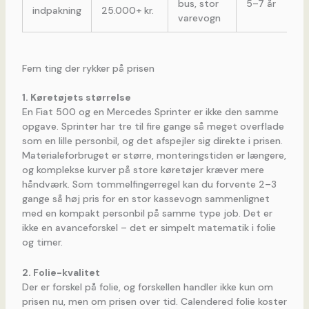
bus, stor
5–7 år
indpakning
25.000+ kr.
varevogn
Fem ting der rykker på prisen
1. Køretøjets størrelse
En Fiat 500 og en Mercedes Sprinter er ikke den samme
opgave. Sprinter har tre til fire gange så meget overflade
som en lille personbil, og det afspejler sig direkte i prisen.
Materialeforbruget er større, monteringstiden er længere,
og komplekse kurver på store køretøjer kræver mere
håndværk. Som tommelfingerregel kan du forvente 2–3
gange så høj pris for en stor kassevogn sammenlignet
med en kompakt personbil på samme type job. Det er
ikke en avanceforskel – det er simpelt matematik i folie
og timer.
2. Folie-kvalitet
Der er forskel på folie, og forskellen handler ikke kun om
prisen nu, men om prisen over tid. Calendered folie koster