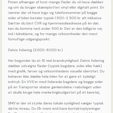
Prisen afhænger af hvor mange flader du vil have dækket
og om du bruger skæreplottet vinyl eller digitalt print. En
tømrer der vil have logo og telefonnummer på begge
sider af bilen betaler typisk 1.500–2.500 kr. alt inklusive.
Sætter du blot CVR og hjemmesideadresse på én dør,
kan du komme ned under 500 kr. Det er den billigste vej
ind i bilreklame, og for mange virksomheder det mest
fornuftige udgangspunkt.
Delvis foliering (3.000–8.000 kr.)
Her begynder du at få reel brandsynlighed. Delvis foliering
dækker udvalgte flader (typisk bagdøre, sider eller hæk)
med grafik, farver og virksomhedens visuelle identitet. Du
behøver ikke dække hele bilen for at gøre et tydeligt
indtryk. En VVS’er med folierede bagdøre og begge sider
på en Transporter skaber genkendelse i nabolaget uden
at skulle bruge hele marketingbudgettet på ét køretøj.
SMV’er der vil styrke deres lokale synlighed vælger typisk
dette niveau. Du får mere end bare kontaktoplysninger.