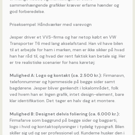
sammenhængende grafikker kræver erfarne hænder og
god forberedelse.
Priseksempel: Håndværker med varevogn
Jesper driver et VVS-firma og har netop købt en VW
Transporter T6 med lang akselafstand. Han vil have bilen
til at arbejde for ham i marken, men er ikke sikker på hvad
han har råd til, og hvad der rent faktisk kan betale sig. Her
er tre realistiske scenarier for hans køretøj:
Mulighed A: Logo og kontakt (ca. 2.500 kr.):
Firmanavn,
telefonnummer og hjemmeside på begge sider samt
bagdørene. Jesper bliver genkendt i lokalområdet, folk
ved hvem han er. Ingen grafik, intet design-element, bare
klar identifikation. Det tager en halv dag at montere.
Mulighed B: Designet delvis foliering (ca. 6.000 kr.):
Firmafarve som baggrund på begge sider og bagparti,
logo i hvid og kontaktoplysninger i tydelig typografi. Bilen
skiller sig ud og ser professionel ud. Kunderne husker den i