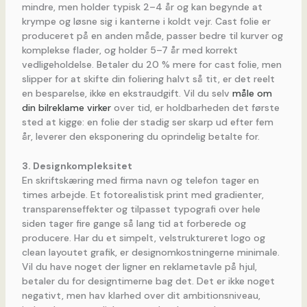
mindre, men holder typisk 2–4 år og kan begynde at
krympe og løsne sig i kanterne i koldt vejr. Cast folie er
produceret på en anden måde, passer bedre til kurver og
komplekse flader, og holder 5–7 år med korrekt
vedligeholdelse. Betaler du 20 % mere for cast folie, men
slipper for at skifte din foliering halvt så tit, er det reelt
en besparelse, ikke en ekstraudgift. Vil du selv
måle om
din bilreklame virker
over tid, er holdbarheden det første
sted at kigge: en folie der stadig ser skarp ud efter fem
år, leverer den eksponering du oprindelig betalte for.
3. Designkompleksitet
En skriftskæring med firma navn og telefon tager en
times arbejde. Et fotorealistisk print med gradienter,
transparenseffekter og tilpasset typografi over hele
siden tager fire gange så lang tid at forberede og
producere. Har du et simpelt, velstruktureret logo og
clean layoutet grafik, er designomkostningerne minimale.
Vil du have noget der ligner en reklametavle på hjul,
betaler du for designtimerne bag det. Det er ikke noget
negativt, men hav klarhed over dit ambitionsniveau,