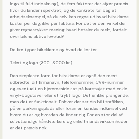
logo til fuld indpakning), de fem faktorer der afgør præcis
hvor du lander i spektret, og de konkrete tal bag et
arbejdseksempel, så du selv kan regne ud hvad bilreklame
koster per dag, ikke per faktura. For det er den vinkel der
giver regnestykket mening: hvad betaler du reelt, fordelt
over bilens aktive levetid?
De fire typer bilreklame og hvad de koster
Tekst og logo (300–3.000 kr.)
Den simpleste form for bilreklame er også den mest
udbredte: dit firmanavn, telefonnummer, CVR-nummer
og eventuelt en hjemmeside sat på køretøjet med enkle
vinyl-bogstaver eller et trykt logo. Det er ikke prangende,
men det er funktionelt. Enhver der ser din bil i trafikken,
på en parkeringsplads eller foran en kundes indkørsel ved
hvem du er og hvordan de finder dig. For en stor del af
selvstændige håndværkere og enkeltmandsvirksomheder
er det præcis nok.