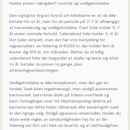
Holder prisen i længden? Levetid og vedligeholdelse
Den vigtigste ting at forstå om bilreklame er, at du ikke
betaler for et år, men for en periode på 3–7 år afhængigt
af materialevalg og vedligeholdelse. Cast folie holder 5–7
år under normale forhold. Calendered folie holder 2–4 år.
Det lyder simpelt, men det har stor betydning for
regnestykket: en foliering til 6.000 kr. der holder fem år
koster dig 100 kr. om måneden. Skifter du til billig
calendered folie der begynder at skalle og løsne sig efter
to år, betaler du prisen to gange, plus
afrensningsomkostningen.
Vedligeholdelse er ikke kompliceret, men det gør en
forskel. Vask bilen regelmæssigt, men undgå automatisk
børstevask: børsterne slider på foliens overflade og
kant-forseglinger over tid. Højtryksspuling direkte på
kanterne kan løfte folien. Håndvask eller berøringsfri vask
er det rigtige valg. Undgå agressive rensemidler. Holder du
disse enkle regler, er sandsynligheden høj for at din
foliering ser flot ud i hele sin levetid, og at skifteudgiften