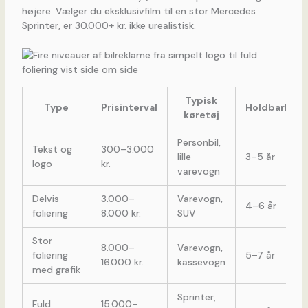
højere. Vælger du eksklusivfilm til en stor Mercedes
Sprinter, er 30.000+ kr. ikke urealistisk.
Typisk
Type
Prisinterval
Holdbarhed
køretøj
Personbil,
Tekst og
300–3.000
lille
3–5 år
logo
kr.
varevogn
Delvis
3.000–
Varevogn,
4–6 år
foliering
8.000 kr.
SUV
Stor
8.000–
Varevogn,
foliering
5–7 år
16.000 kr.
kassevogn
med grafik
Sprinter,
Fuld
15.000–