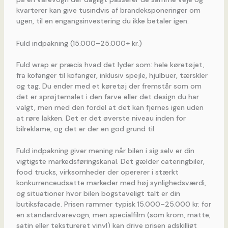
kvarterer kan give tusindvis af brandeksponeringer om
ugen, til en engangsinvestering du ikke betaler igen.
Fuld indpakning (15.000–25.000+ kr.)
Fuld wrap er præcis hvad det lyder som: hele køretøjet,
fra kofanger til kofanger, inklusiv spejle, hjulbuer, tærskler
og tag. Du ender med et køretøj der fremstår som om
det er sprøjtemalet i den farve eller det design du har
valgt, men med den fordel at det kan fjernes igen uden
at røre lakken. Det er det øverste niveau inden for
bilreklame, og det er der en god grund til.
Fuld indpakning giver mening når bilen i sig selv er din
vigtigste markedsføringskanal. Det gælder cateringbiler,
food trucks, virksomheder der opererer i stærkt
konkurrenceudsatte markeder med høj synlighedsværdi,
og situationer hvor bilen bogstaveligt talt er din
butiksfacade. Prisen rammer typisk 15.000–25.000 kr. for
en standardvarevogn, men specialfilm (som krom, matte,
satin eller tekstureret vinyl) kan drive prisen adskilligt