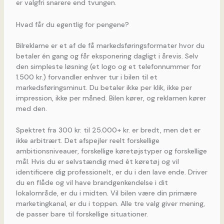
er valgfri snarere end tvungen.
Hvad får du egentlig for pengene?
Bilreklame er et af de få markedsføringsformater hvor du
betaler én gang og får eksponering dagligt i årevis. Selv
den simpleste løsning (et logo og et telefonnummer for
1.500 kr.) forvandler enhver tur i bilen til et
markedsføringsminut. Du betaler ikke per klik, ikke per
impression, ikke per måned. Bilen kører, og reklamen kører
med den.
Spektret fra 300 kr. til 25.000+ kr. er bredt, men det er
ikke arbitrært. Det afspejler reelt forskellige
ambitionsniveauer, forskellige køretøjstyper og forskellige
mål. Hvis du er selvstændig med ét køretøj og vil
identificere dig professionelt, er du i den lave ende. Driver
du en flåde og vil have brandgenkendelse i dit
lokalområde, er du i midten. Vil bilen være din primære
marketingkanal, er du i toppen. Alle tre valg giver mening,
de passer bare til forskellige situationer.