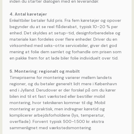
inden du starter dialogen med en leverandør.
4. Antal køretøjer
Enkeltbiler betaler fuld pris. Fra fem køretøjer og opover
begynder du at se reel flåderabat, typisk 10–20 % per
enhed. Det skyldes at setup-tid, designforberedelse og
materiale kan fordeles over flere enheder. Driver du en
virksomhed med seks-otte servicebiler, giver det god
mening at folie dem samlet og forhandle om prisen som
en pakke frem for at lade biler folie individuelt over tid.
5. Montering: regionalt og mobilt
Timepriserne for montering varierer mellem landets
regioner, og du betaler generelt lidt mere i København
end i Jylland. Derudover er der forskel på om du kører
bilen ind til et fast værksted eller bestiller mobil
montering, hvor teknikeren kommer til dig. Mobil
montering er praktisk, men indregner køretid og
komplicerer arbejdsforholdene (lys, temperatur,
overflade). Forvent typisk 500–1.500 kr. ekstra
sammenlignet med værkstedsmontering.