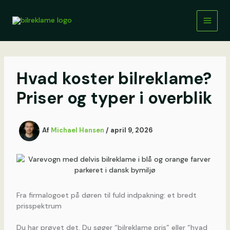
Gå
til
indholdet
Hvad koster bilreklame?
Priser og typer i overblik
Af
Michael Hansen
/
april 9, 2026
Fra firmalogoet på døren til fuld indpakning: et bredt
prisspektrum
Du har prøvet det. Du søger “bilreklame pris” eller “hvad