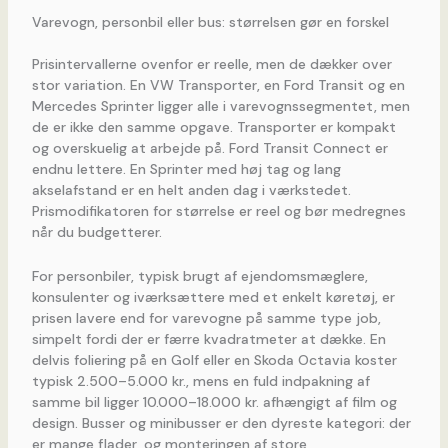
Varevogn, personbil eller bus: størrelsen gør en forskel
Prisintervallerne ovenfor er reelle, men de dækker over
stor variation. En VW Transporter, en Ford Transit og en
Mercedes Sprinter ligger alle i varevognssegmentet, men
de er ikke den samme opgave. Transporter er kompakt
og overskuelig at arbejde på. Ford Transit Connect er
endnu lettere. En Sprinter med høj tag og lang
akselafstand er en helt anden dag i værkstedet.
Prismodifikatoren for størrelse er reel og bør medregnes
når du budgetterer.
For personbiler, typisk brugt af ejendomsmæglere,
konsulenter og iværksættere med et enkelt køretøj, er
prisen lavere end for varevogne på samme type job,
simpelt fordi der er færre kvadratmeter at dække. En
delvis foliering på en Golf eller en Skoda Octavia koster
typisk 2.500–5.000 kr., mens en fuld indpakning af
samme bil ligger 10.000–18.000 kr. afhængigt af film og
design. Busser og minibusser er den dyreste kategori: der
er mange flader, og monteringen af store