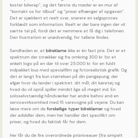
koster bilwrap”, og det første du møder er en mur af
“kontakt os for tilbud” og “priser afhænger af opgaven”.
Det er sjældent et reelt svar, snarere en salgsproces
forklædt som information. Reelt er der bare ingen der vil
sætte tal på, fordi det er nemmere at få dig i telefonen.
Den frustration er unødvendig, for tallene findes.
Sandheden er, at
bilreklame
ikke er én fast pris. Det er et
spektrum der strækker sig fra omkring 300 kr. for et
enkelt logo på en dør til over 25.000 kr. for en fuldt
indpakket bus med specialfilm og fotorealistisk grafik. Og
det er langt fra kun størrelsen på din pengepung, der
afgør hvor du lander i spektret: dit mål, dit køretøj og
hvad du vil opnå spiller mindst lige så meget ind. En
soloselvstændig håndværker har andre behov end en
servicevirksomhed med 15 varevogne på vejene. Du kan
læse mere om de
forskellige typer bilreklamer
og hvad
der adskiller dem, men her handler det specifikt om
priser, og hvad du faktisk får for dem.
Her får du de fire overordnede prisniveauer (fra simpelt