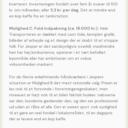
kvarteret. Investeringen fordelt over fem år svarer til 100
kr. om måneden, eller
3,3 kr. per dag
. Det er mindre end
en kop kaffe fra en tankstation.
Mulighed C: Fuld indpakning (ca. 18.000 kr.):
Hele
Transporteren er dækket med cast folie, komplet grafik,
billeder af arbejde og et design der er skabt til at stoppe
folk. For Jesper er det sandsynligvis overkill, medmindre
han har høj konkurrence, opererer i et tæt befolket
byområde eller har ambitioner om at vokse
virksomheden markant.
For de fleste enkeltmands-håndværkere i Jespers
situation er Mulighed B det mest rationelle valg. Prisen er
lav nok til at forsvinde i forretningsregnskabet, men
niveauet er højt nok til at bilen faktisk huskes: naboerne
ser den, kunderne genkender den, og den ser professionel
ud uden at råbe af alle. Det er sweet spot: nok synlighed
til at gøre en reel forskel i lokalområdet, til en dagspris
der er lavere end en kop kaffe.