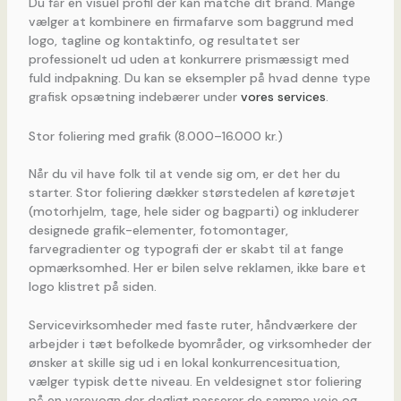
Du får en visuel profil der kan matche dit brand. Mange
vælger at kombinere en firmafarve som baggrund med
logo, tagline og kontaktinfo, og resultatet ser
professionelt ud uden at konkurrere prismæssigt med
fuld indpakning. Du kan se eksempler på hvad denne type
grafisk opsætning indebærer under
vores services
.
Stor foliering med grafik (8.000–16.000 kr.)
Når du vil have folk til at vende sig om, er det her du
starter. Stor foliering dækker størstedelen af køretøjet
(motorhjelm, tage, hele sider og bagparti) og inkluderer
designede grafik-elementer, fotomontager,
farvegradienter og typografi der er skabt til at fange
opmærksomhed. Her er bilen selve reklamen, ikke bare et
logo klistret på siden.
Servicevirksomheder med faste ruter, håndværkere der
arbejder i tæt befolkede byområder, og virksomheder der
ønsker at skille sig ud i en lokal konkurrencesituation,
vælger typisk dette niveau. En veldesignet stor foliering
på en varevogn der dagligt passerer de samme veje og