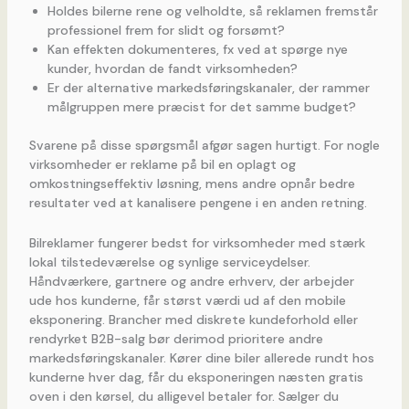
Holdes bilerne rene og velholdte, så reklamen fremstår
professionel frem for slidt og forsømt?
Kan effekten dokumenteres, fx ved at spørge nye
kunder, hvordan de fandt virksomheden?
Er der alternative markedsføringskanaler, der rammer
målgruppen mere præcist for det samme budget?
Svarene på disse spørgsmål afgør sagen hurtigt. For nogle
virksomheder er reklame på bil en oplagt og
omkostningseffektiv løsning, mens andre opnår bedre
resultater ved at kanalisere pengene i en anden retning.
Bilreklamer fungerer bedst for virksomheder med stærk
lokal tilstedeværelse og synlige serviceydelser.
Håndværkere, gartnere og andre erhverv, der arbejder
ude hos kunderne, får størst værdi ud af den mobile
eksponering. Brancher med diskrete kundeforhold eller
rendyrket B2B-salg bør derimod prioritere andre
markedsføringskanaler. Kører dine biler allerede rundt hos
kunderne hver dag, får du eksponeringen næsten gratis
oven i den kørsel, du alligevel betaler for. Sælger du