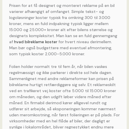
Prisen for at få designet og monteret reklame på en bil
varierer afhængigt af omfanget. Simple tekst- og
logoløsninger koster typisk fra omkring 300 til 3.000
kroner, mens en fuld indpakning typisk ligger mellem
15.000 og 25.000+ kroner alt efter bilens størrelse og
designets kompleksitet. Man kan se en fuld gennemgang
af
hvad bilreklame koster
for hvert niveau derimellem.
Man bør også budgettere med eventuel afmontering,
som typisk koster 2.000–5.000 kroner.
Folien holder normalt tre til fem år, når bilen vaskes
regelmæssigt og ikke parkerer i direkte sol hele dagen.
Sammenlignet med andre reklameformer kan prisen på
bilreklame hurtigt retfærdiggøre sig selv. Et reklameskilt
ved en trafikeret vej koster ofte 5.000 til 15.000 kroner
om måneden, og den udgift løber videre måned efter
måned. En firmabil derimod kører alligevel rundt og
udfører sit arbejde, så eksponeringen kommer nærmest
uden meromkostning, når først folieringen er på plads. For
virksomheder med en hel flåde af biler, der dagligt er
synlige i lokalområdet, bliver regnestykket endnu mere