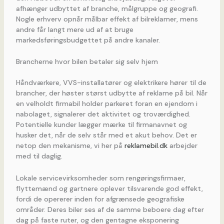
afhænger udbyttet af branche, målgruppe og geografi.
Nogle erhverv opnår målbar effekt af bilreklamer, mens
andre får langt mere ud af at bruge
markedsføringsbudgettet på andre kanaler.
Brancherne hvor bilen betaler sig selv hjem
Håndværkere, VVS-installatører og elektrikere hører til de
brancher, der høster størst udbytte af reklame på bil. Når
en velholdt firmabil holder parkeret foran en ejendom i
nabolaget, signalerer det aktivitet og troværdighed.
Potentielle kunder lægger mærke til firmanavnet og
husker det, når de selv står med et akut behov. Det er
netop den mekanisme, vi her på
reklamebil.dk
arbejder
med til daglig.
Lokale servicevirksomheder som rengøringsfirmaer,
flyttemænd og gartnere oplever tilsvarende god effekt,
fordi de opererer inden for afgrænsede geografiske
områder. Deres biler ses af de samme beboere dag efter
dag på faste ruter, og den gentagne eksponering