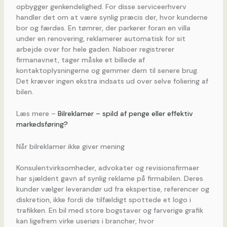
opbygger genkendelighed. For disse serviceerhverv
handler det om at være synlig præcis der, hvor kunderne
bor og færdes. En tømrer, der parkerer foran en villa
under en renovering, reklamerer automatisk for sit
arbejde over for hele gaden. Naboer registrerer
firmanavnet, tager måske et billede af
kontaktoplysningerne og gemmer dem til senere brug.
Det kræver ingen ekstra indsats ud over selve foliering af
bilen.
Læs mere –
Bilreklamer – spild af penge eller effektiv
markedsføring?
Når bilreklamer ikke giver mening
Konsulentvirksomheder, advokater og revisionsfirmaer
har sjældent gavn af synlig reklame på firmabilen. Deres
kunder vælger leverandør ud fra ekspertise, referencer og
diskretion, ikke fordi de tilfældigt spottede et logo i
trafikken. En bil med store bogstaver og farverige grafik
kan ligefrem virke useriøs i brancher, hvor