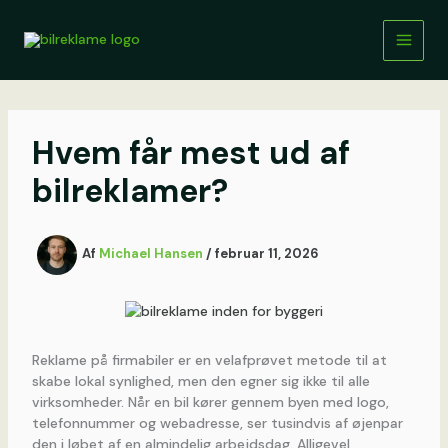
Gå
til
indholdet
Hvem får mest ud af
bilreklamer?
Af
Michael Hansen
/
februar 11, 2026
Reklame på firmabiler er en velafprøvet metode til at
skabe lokal synlighed, men den egner sig ikke til alle
virksomheder. Når en bil kører gennem byen med logo,
telefonnummer og webadresse, ser tusindvis af øjenpar
den i løbet af en almindelig arbejdsdag. Alligevel